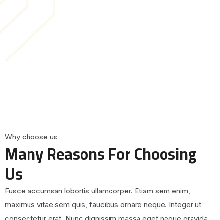
W
h
y
c
h
o
o
s
e
u
s
M
a
n
y
R
e
a
s
o
n
s
F
o
r
C
h
o
o
s
i
n
g
U
s
Fusce accumsan lobortis ullamcorper. Etiam sem enim,
maximus vitae sem quis, faucibus ornare neque. Integer ut
consectetur erat. Nunc dignissim massa eget neque gravida.