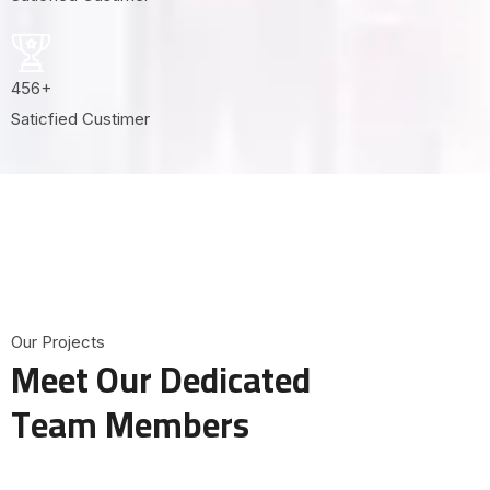
456
+
Saticfied Custimer
O
u
r
P
r
o
j
e
c
t
s
M
e
e
t
O
u
r
D
e
d
i
c
a
t
e
d
T
e
a
m
M
e
m
b
e
r
s