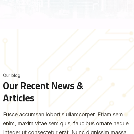
O
u
r
b
l
o
g
O
u
r
R
e
c
e
n
t
N
e
w
s
&
A
r
t
i
c
l
e
s
Fusce accumsan lobortis ullamcorper. Etiam sem
enim, maxim vitae sem quis, faucibus ornare neque.
Integer ut consectetur erat. Nunc dignissim massa