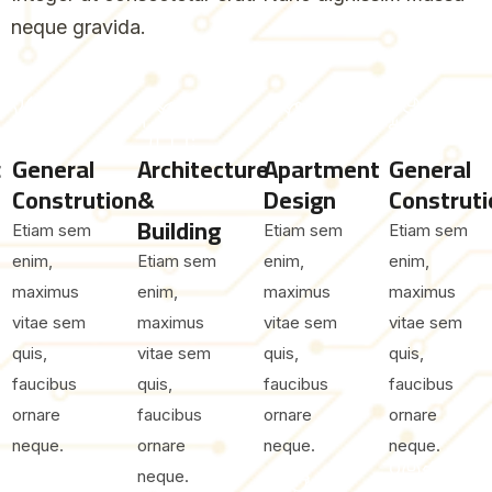
neque gravida.
t
General
Architecture
Apartment
General
Constrution
&
Design
Construti
Building
Etiam sem
Etiam sem
Etiam sem
enim,
Etiam sem
enim,
enim,
maximus
enim,
maximus
maximus
vitae sem
maximus
vitae sem
vitae sem
quis,
vitae sem
quis,
quis,
faucibus
quis,
faucibus
faucibus
ornare
faucibus
ornare
ornare
neque.
ornare
neque.
neque.
neque.