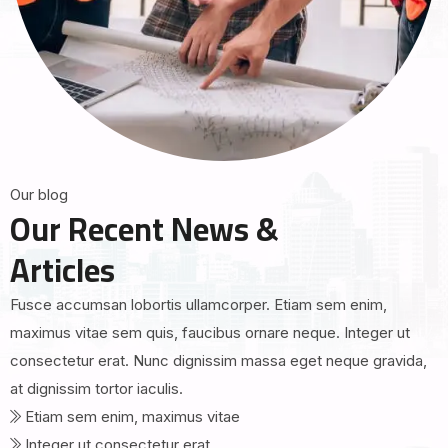
O
u
r
b
l
o
g
O
u
r
R
e
c
e
n
t
N
e
w
s
&
A
r
t
i
c
l
e
s
Fusce accumsan lobortis ullamcorper. Etiam sem enim,
maximus vitae sem quis, faucibus ornare neque. Integer ut
consectetur erat. Nunc dignissim massa eget neque gravida,
at dignissim tortor iaculis.
Etiam sem enim, maximus vitae
Integer ut consectetur erat