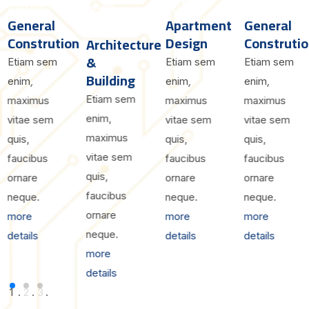
General
Apartment
General
Constrution
Design
Construti
Architecture
&
Etiam sem
Etiam sem
Etiam sem
Building
enim,
enim,
enim,
Etiam sem
maximus
maximus
maximus
enim,
vitae sem
vitae sem
vitae sem
maximus
quis,
quis,
quis,
vitae sem
faucibus
faucibus
faucibus
quis,
ornare
ornare
ornare
faucibus
neque.
neque.
neque.
ornare
more
more
more
neque.
details
details
details
more
details
1
.
2
.
3
.