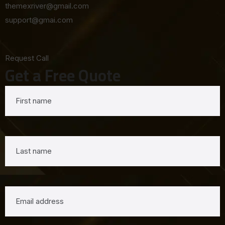
themexriver@gmail.com
support@gmai.com
Request Call
Get a Free Quote